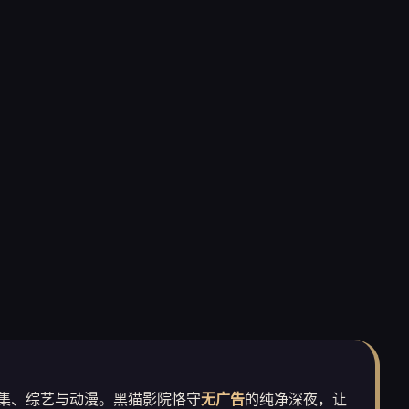
集、综艺与动漫。黑猫影院恪守
无广告
的纯净深夜，让