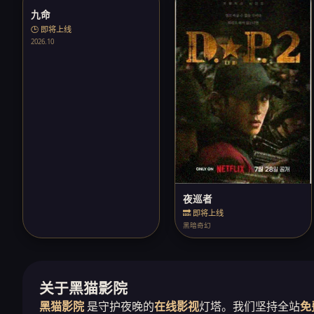
九命
🕒 即将上线
2026.10
夜巡者
🔜 即将上线
黑暗奇幻
关于黑猫影院
黑猫影院
是守护夜晚的
在线影视
灯塔。我们坚持全站
免