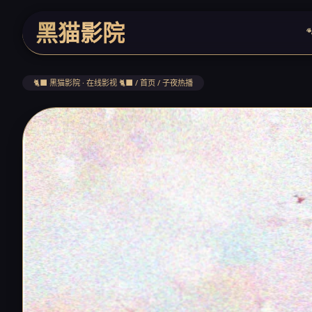
黑猫影院
🐈‍⬛ 黑猫影院 · 在线影视 🐈‍⬛ / 首页 / 子夜热播