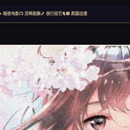
🐾 暗夜电影
📺 灵眸剧集
🎵 夜行综艺
🐈‍⬛ 黑猫动漫