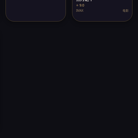
⭐ 9.0
IMAX
电影