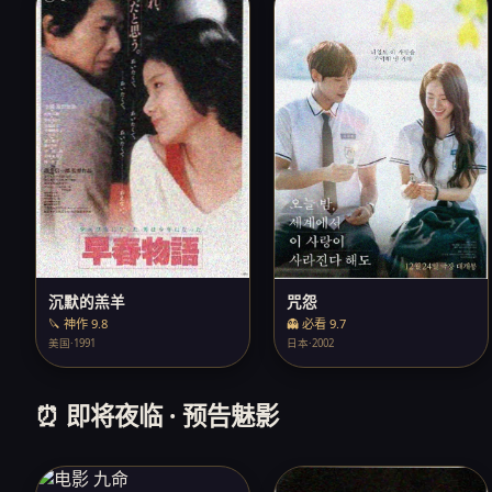
沉默的羔羊
咒怨
🔪 神作 9.8
👻 必看 9.7
美国·1991
日本·2002
⏰ 即将夜临 · 预告魅影