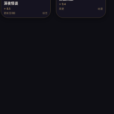
深夜怪谈
⭐ 9.4
⭐ 8.5
周更
动漫
更新至8期
综艺