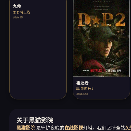
九命
🕒 即将上线
2026.10
夜巡者
🔜 即将上线
黑暗奇幻
关于黑猫影院
黑猫影院
是守护夜晚的
在线影视
灯塔。我们坚持全站
免