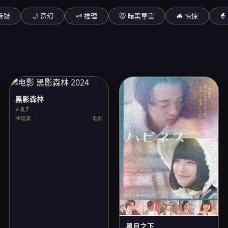
️ 悬疑
🌙 奇幻
🗝️ 推理
😼 暗黑童话
🦇 惊悚

黑影森林
⭐ 8.7
4K暗黑
电影
黑月之下