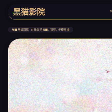
黑猫影院
🐈‍⬛ 黑猫影院 · 在线影视 🐈‍⬛ / 首页 / 子夜热播