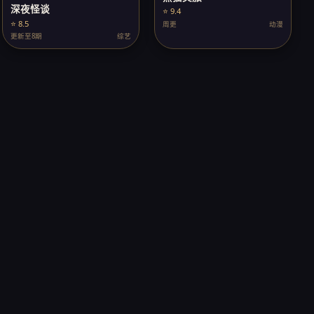
深夜怪谈
⭐ 9.4
⭐ 8.5
周更
动漫
更新至8期
综艺