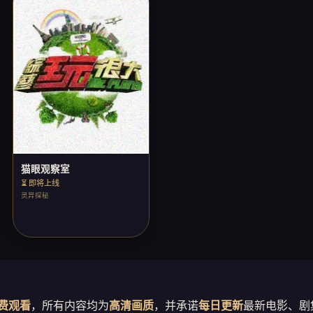
猫眼观察室
⏳ 即将上线
灵异探秘
费观看
，所有内容均为
高清画质
，并承诺
每日更新
最新电影、剧